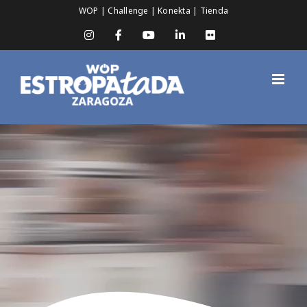
Saltar
WOP
|
Challenge
|
Konekta
|
Tienda
al
contenido
Instagram
Facebook
YouTube
LinkedIn
Flickr